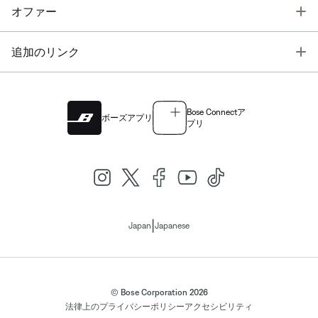
T
オファー
T
追加のリンク
Bose Connectア
ボーズアプリ
プリ
|
Japan
Japanese
© Bose Corporation 2026
法律上の
プライバシーポリシー
アクセシビリティ