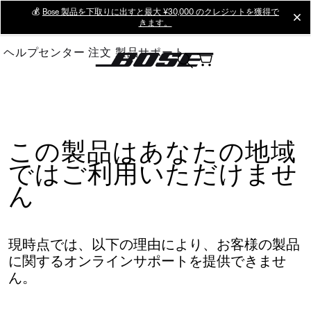
Skip
💰
Bose 製品を下取りに出すと最大 ¥30,000 のクレジットを獲得で
cl
きます。
to
Main
ヘルプセンター
注文
製品サポート
この製品はあなたの地域
ではご利用いただけませ
ん
現時点では、以下の理由により、お客様の製品
に関するオンラインサポートを提供できませ
ん。