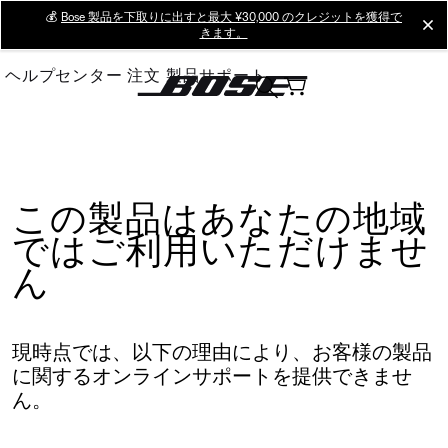
Skip
💰
Bose 製品を下取りに出すと最大 ¥30,000 のクレジットを獲得で
cl
きます。
to
Main
ヘルプセンター
注文
製品サポート
この製品はあなたの地域
ではご利用いただけませ
ん
現時点では、以下の理由により、お客様の製品
に関するオンラインサポートを提供できませ
ん。