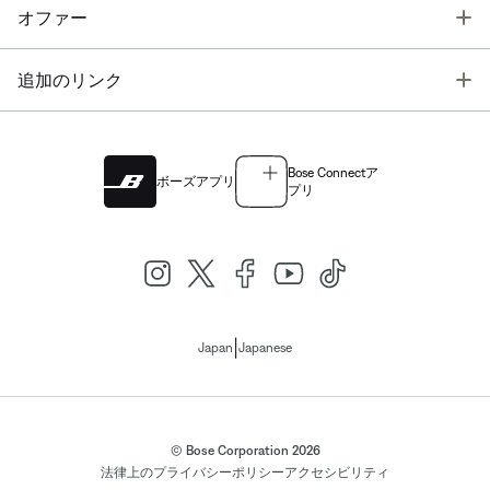
T
オファー
T
追加のリンク
Bose Connectア
ボーズアプリ
プリ
|
Japan
Japanese
© Bose Corporation 2026
法律上の
プライバシーポリシー
アクセシビリティ