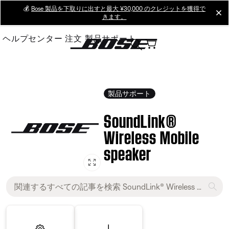
Skip
💰
Bose 製品を下取りに出すと最大 ¥30,000 のクレジットを獲得で
cl
きます。
to
Main
ヘルプセンター
注文
製品サポート
製品サポート
SoundLink®
Wireless Mobile
speaker