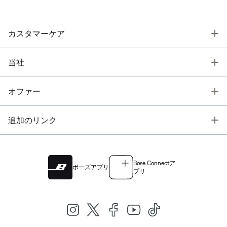
T
カスタマーケア
T
当社
T
オファー
T
追加のリンク
Bose Connectア
ボーズアプリ
プリ