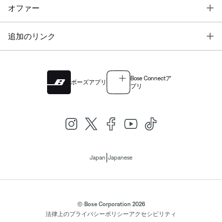
T
オファー
T
追加のリンク
Bose Connectア
ボーズアプリ
プリ
|
Japan
Japanese
© Bose Corporation 2026
法律上の
プライバシーポリシー
アクセシビリティ