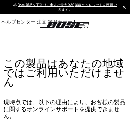
Skip
💰
Bose 製品を下取りに出すと最大 ¥30,000 のクレジットを獲得で
cl
きます。
to
Main
ヘルプセンター
注文
製品サポート
この製品はあなたの地域
ではご利用いただけませ
ん
現時点では、以下の理由により、お客様の製品
に関するオンラインサポートを提供できませ
ん。