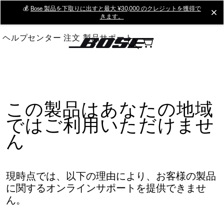
Skip
💰
Bose 製品を下取りに出すと最大 ¥30,000 のクレジットを獲得で
cl
きます。
to
Main
ヘルプセンター
注文
製品サポート
この製品はあなたの地域
ではご利用いただけませ
ん
現時点では、以下の理由により、お客様の製品
に関するオンラインサポートを提供できませ
ん。