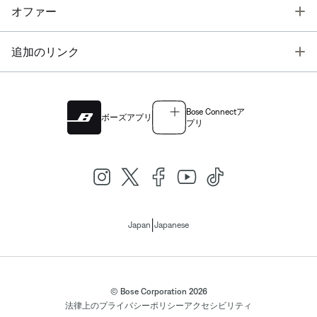
T
オファー
T
追加のリンク
Bose Connectア
ボーズアプリ
プリ
|
Japan
Japanese
© Bose Corporation 2026
法律上の
プライバシーポリシー
アクセシビリティ