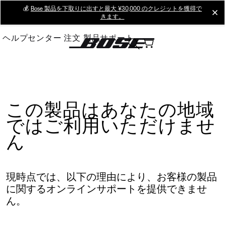
Skip
💰
Bose 製品を下取りに出すと最大 ¥30,000 のクレジットを獲得で
cl
きます。
to
Main
ヘルプセンター
注文
製品サポート
この製品はあなたの地域
ではご利用いただけませ
ん
現時点では、以下の理由により、お客様の製品
に関するオンラインサポートを提供できませ
ん。