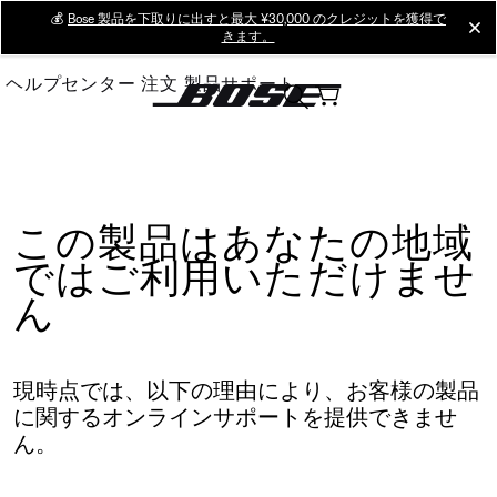
Skip
💰
Bose 製品を下取りに出すと最大 ¥30,000 のクレジットを獲得で
cl
きます。
to
Main
ヘルプセンター
注文
製品サポート
この製品はあなたの地域
ではご利用いただけませ
ん
現時点では、以下の理由により、お客様の製品
に関するオンラインサポートを提供できませ
ん。