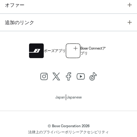
T
オファー
T
追加のリンク
Bose Connectア
ボーズアプリ
プリ
|
Japan
Japanese
© Bose Corporation 2026
法律上の
プライバシーポリシー
アクセシビリティ