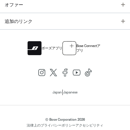
T
オファー
T
追加のリンク
Bose Connectア
ボーズアプリ
プリ
|
Japan
Japanese
© Bose Corporation 2026
法律上の
プライバシーポリシー
アクセシビリティ