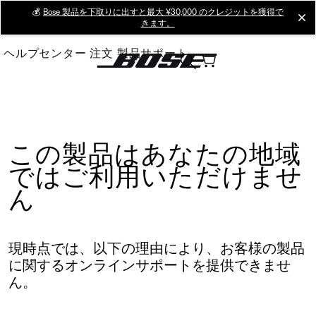
Skip
💰
Bose 製品を下取りに出すと最大 ¥30,000 のクレジットを獲得で
cl
きます。
to
Main
ヘルプセンター
注文
製品サポート
この製品はあなたの地域
ではご利用いただけませ
ん
現時点では、以下の理由により、お客様の製品
に関するオンラインサポートを提供できませ
ん。