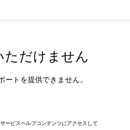
cl
いただけません
ポートを提供できません。
フサービスヘルプコンテンツにアクセスして