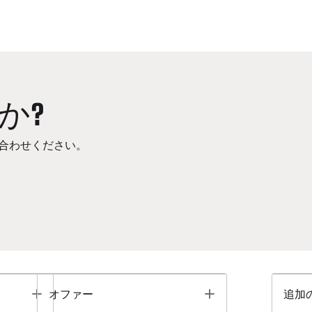
か?
合わせください。
Toggle
Toggle
オファー
追加