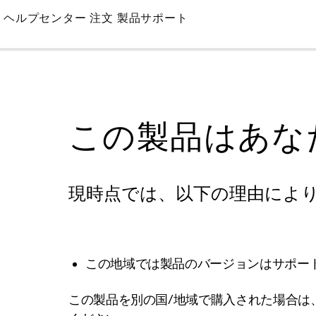
Skip
ヘルプセンター
注文
製品サポート
to
Main
この製品はあな
現時点では、以下の理由によ
この地域では製品のバージョンはサポー
この製品を別の国/地域で購入された場合は