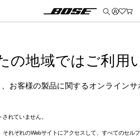
💰
Bose 製品を下取りに出すと最大 ¥30,000 のクレジットを獲得できます。
たの地域ではご利用
り、お客様の製品に関するオンラインサ
トされていません。
、それぞれのWebサイトにアクセスして、すべてのセル