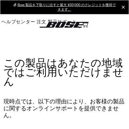
Skip
💰
Bose 製品を下取りに出すと最大 ¥30,000 のクレジットを獲得で
cl
きます。
to
Main
ヘルプセンター
注文
製品サポート
この製品はあなたの地域
ではご利用いただけませ
ん
現時点では、以下の理由により、お客様の製品
に関するオンラインサポートを提供できませ
ん。