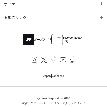
T
オファー
T
追加のリンク
Bose Connectア
ボーズアプリ
プリ
|
Japan
Japanese
© Bose Corporation 2026
法律上の
プライバシーポリシー
アクセシビリティ