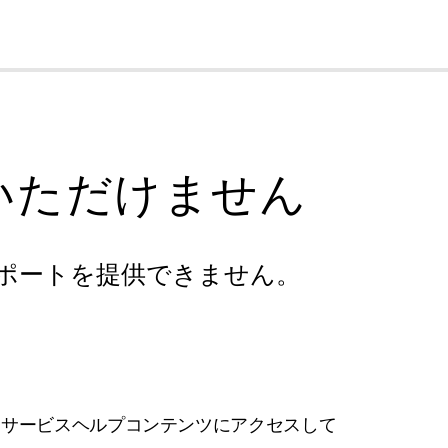
cl
いただけません
ポートを提供できません。
フサービスヘルプコンテンツにアクセスして