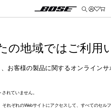
💰
Bose 製品を下取りに出すと最大 ¥30,000 のクレジットを獲得できます。
たの地域ではご利用
り、お客様の製品に関するオンラインサ
トされていません。
、それぞれのWebサイトにアクセスして、すべてのセル