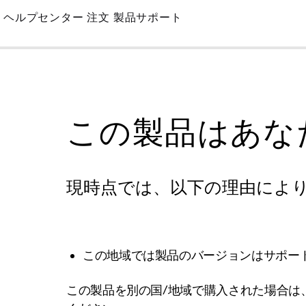
Skip
ヘルプセンター
注文
製品サポート
to
Main
この製品はあな
現時点では、以下の理由によ
この地域では製品のバージョンはサポー
この製品を別の国/地域で購入された場合は