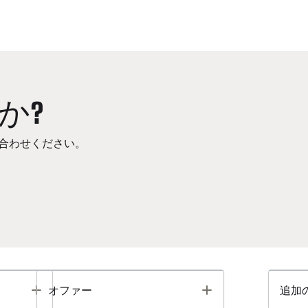
か?
合わせください。
Toggle
Toggle
オファー
追加