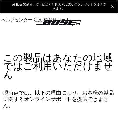
Skip
💰
Bose 製品を下取りに出すと最大 ¥30,000 のクレジットを獲得で
cl
きます。
to
Main
ヘルプセンター
注文
製品サポート
この製品はあなたの地域
ではご利用いただけませ
ん
現時点では、以下の理由により、お客様の製品
に関するオンラインサポートを提供できませ
ん。