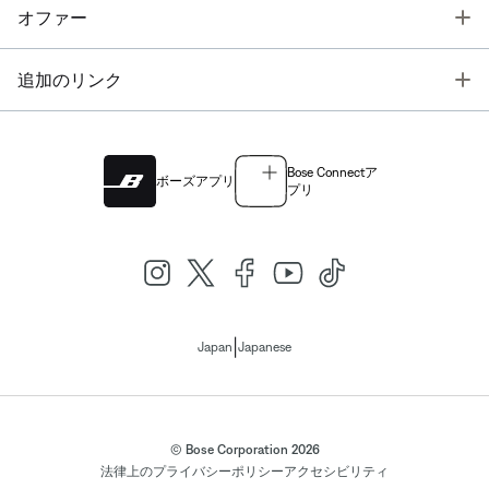
T
オファー
T
追加のリンク
Bose Connectア
ボーズアプリ
プリ
|
Japan
Japanese
© Bose Corporation 2026
法律上の
プライバシーポリシー
アクセシビリティ