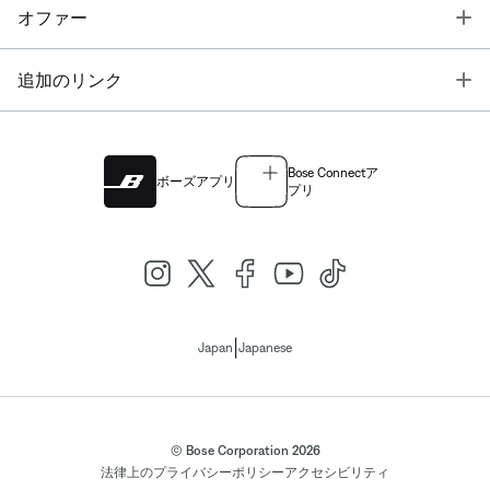
T
オファー
T
追加のリンク
Bose Connectア
ボーズアプリ
プリ
|
Japan
Japanese
© Bose Corporation 2026
法律上の
プライバシーポリシー
アクセシビリティ