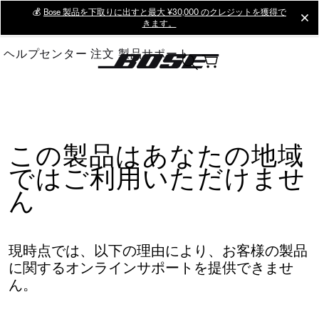
Skip
💰
Bose 製品を下取りに出すと最大 ¥30,000 のクレジットを獲得で
cl
きます。
to
Main
ヘルプセンター
注文
製品サポート
この製品はあなたの地域
ではご利用いただけませ
ん
現時点では、以下の理由により、お客様の製品
に関するオンラインサポートを提供できませ
ん。