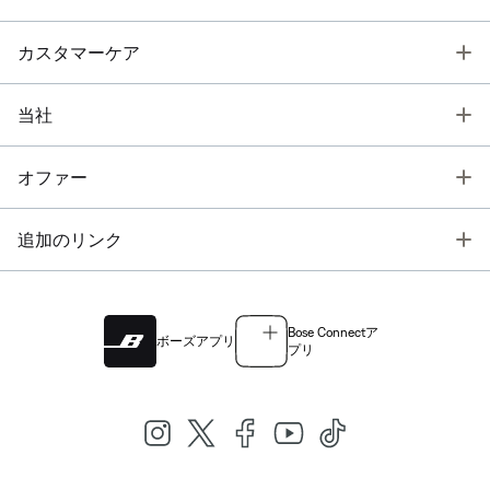
T
カスタマーケア
T
当社
T
オファー
T
追加のリンク
Bose Connectア
ボーズアプリ
プリ