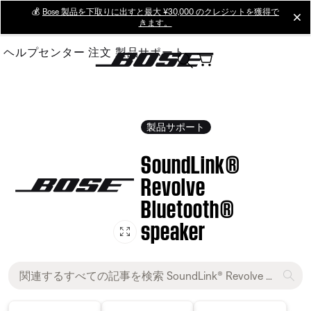
Skip
💰
Bose 製品を下取りに出すと最大 ¥30,000 のクレジットを獲得で
cl
きます。
to
Main
ヘルプセンター
注文
製品サポート
製品サポート
SoundLink®
Revolve
Bluetooth®
speaker