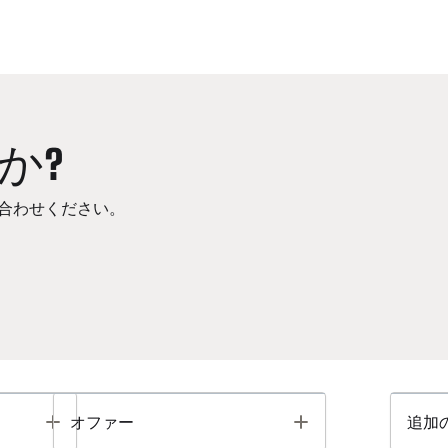
か?
合わせください。
Toggle
Toggle
オファー
追加