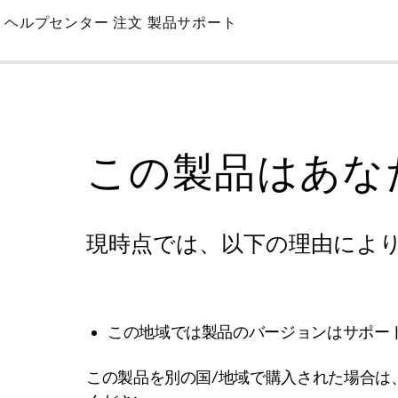
Skip
ヘルプセンター
注文
製品サポート
to
Main
この製品はあな
現時点では、以下の理由によ
この地域では製品のバージョンはサポー
この製品を別の国/地域で購入された場合は