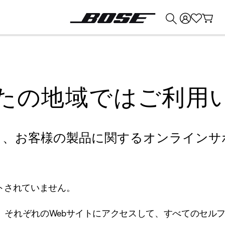
💰
Bose 製品を下取りに出すと最大 ¥30,000 のクレジットを獲得できます。
たの地域ではご利用
り、お客様の製品に関するオンラインサ
トされていません。
、それぞれのWebサイトにアクセスして、すべてのセル