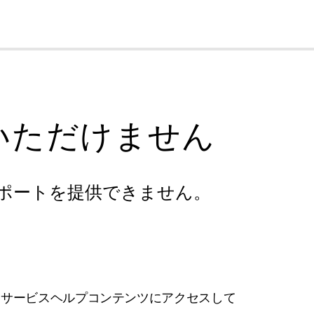
cl
いただけません
ポートを提供できません。
フサービスヘルプコンテンツにアクセスして