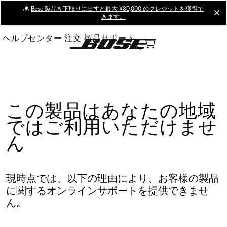
Skip
💰
Bose 製品を下取りに出すと最大 ¥30,000 のクレジットを獲得で
cl
きます。
to
Main
ヘルプセンター
注文
製品サポート
この製品はあなたの地域
ではご利用いただけませ
ん
現時点では、以下の理由により、お客様の製品
に関するオンラインサポートを提供できませ
ん。