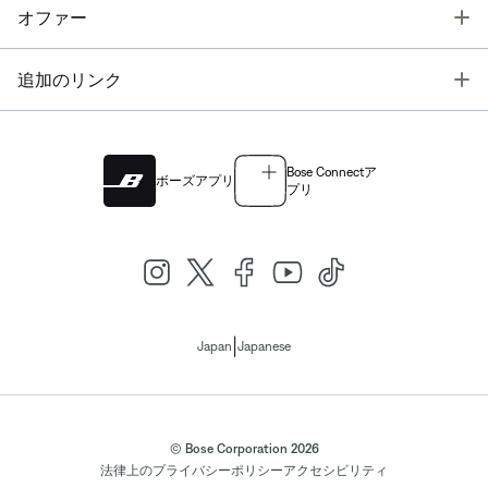
T
オファー
T
追加のリンク
Bose Connectア
ボーズアプリ
プリ
|
Japan
Japanese
© Bose Corporation 2026
法律上の
プライバシーポリシー
アクセシビリティ