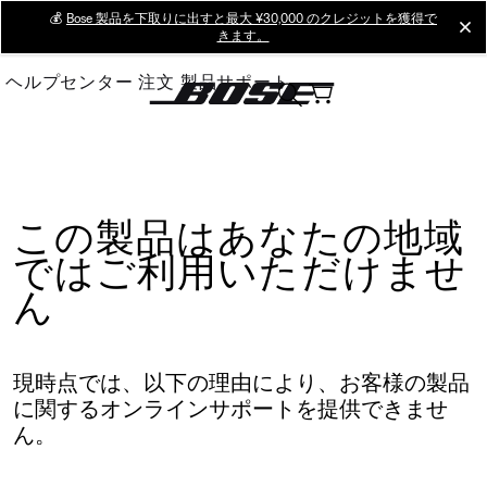
Skip
💰
Bose 製品を下取りに出すと最大 ¥30,000 のクレジットを獲得で
cl
きます。
to
Main
ヘルプセンター
注文
製品サポート
この製品はあなたの地域
ではご利用いただけませ
ん
現時点では、以下の理由により、お客様の製品
に関するオンラインサポートを提供できませ
ん。