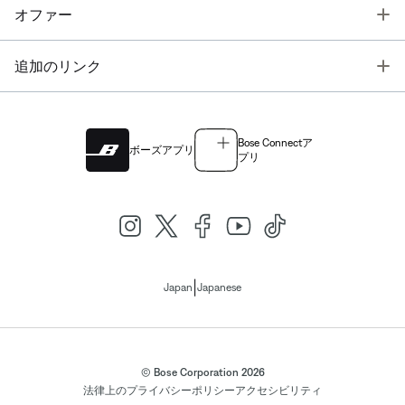
T
オファー
T
追加のリンク
Bose Connectア
ボーズアプリ
プリ
|
Japan
Japanese
© Bose Corporation 2026
法律上の
プライバシーポリシー
アクセシビリティ