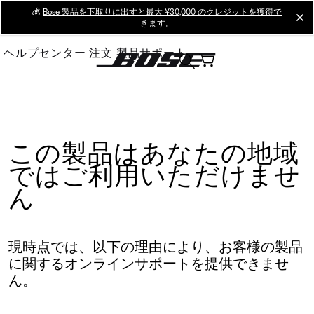
Skip
💰
Bose 製品を下取りに出すと最大 ¥30,000 のクレジットを獲得で
cl
きます。
to
Main
ヘルプセンター
注文
製品サポート
この製品はあなたの地域
ではご利用いただけませ
ん
現時点では、以下の理由により、お客様の製品
に関するオンラインサポートを提供できませ
ん。