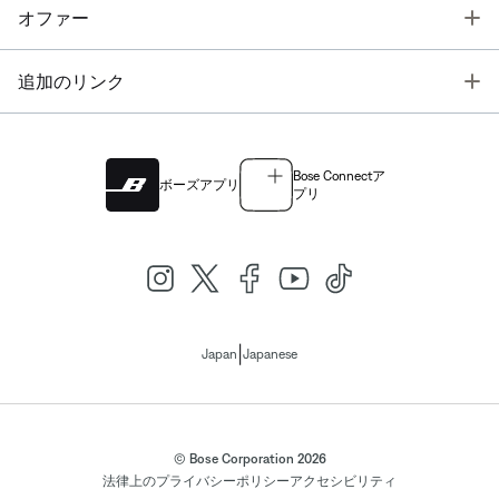
T
オファー
T
追加のリンク
Bose Connectア
ボーズアプリ
プリ
|
Japan
Japanese
© Bose Corporation 2026
法律上の
プライバシーポリシー
アクセシビリティ