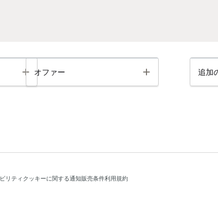
Toggle
Toggle
オファー
追加
ビリティ
クッキーに関する通知
販売条件
利用規約