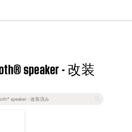
cl
tooth® speaker - 改装