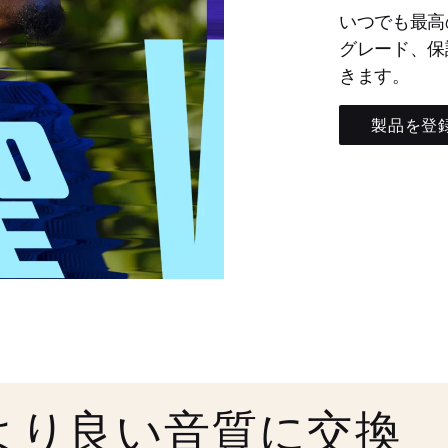
いつでも最高
グレード、保
きます。
製品を登
より良い音質に交換