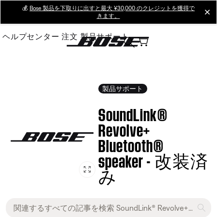
Skip
💰
Bose 製品を下取りに出すと最大 ¥30,000 のクレジットを獲得で
cl
きます。
to
Main
ヘルプセンター
注文
製品サポート
製品サポート
SoundLink®
Revolve+
Bluetooth®
speaker - 改装済
み