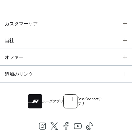
T
カスタマーケア
T
当社
T
オファー
T
追加のリンク
Bose Connectア
ボーズアプリ
プリ