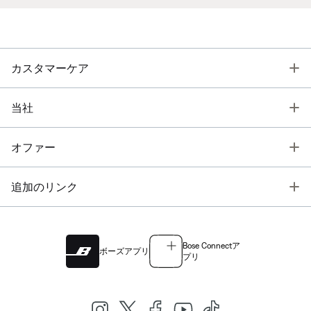
T
カスタマーケア
T
当社
T
オファー
T
追加のリンク
Bose Connectア
ボーズアプリ
プリ