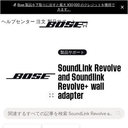
Skip
💰
Bose 製品を下取りに出すと最大 ¥30,000 のクレジットを獲得で
cl
きます。
to
Main
ヘルプセンター
注文
製品サポート
製品サポート
SoundLink Revolve
and Soundlink
Revolve+ wall
adapter