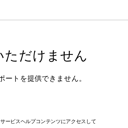
cl
いただけません
ポートを提供できません。
フサービスヘルプコンテンツにアクセスして