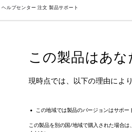
Skip
ヘルプセンター
注文
製品サポート
to
Main
この製品はあな
現時点では、以下の理由によ
この地域では製品のバージョンはサポー
この製品を別の国/地域で購入された場合は