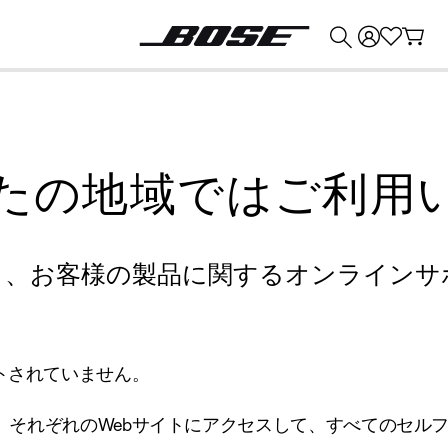
💰
Bose 製品を下取りに出すと最大 ¥30,000 のクレジットを獲得できます。
たの地域ではご利用
り、お客様の製品に関するオンラインサ
トされていません。
、それぞれのWebサイトにアクセスして、すべてのセル