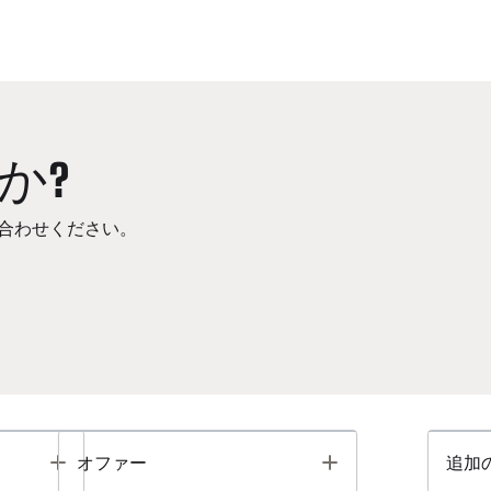
か?
合わせください。
Toggle
Toggle
オファー
追加