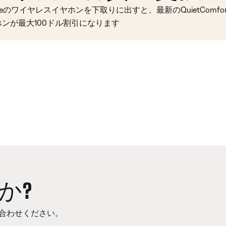
seのワイヤレスイヤホンを下取りに出すと、最新のQuietComfort 
ホンが最大100ドル割引になります
か?
合わせください。