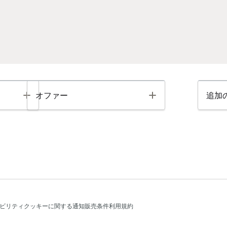
Toggle
Toggle
オファー
追加
ビリティ
クッキーに関する通知
販売条件
利用規約