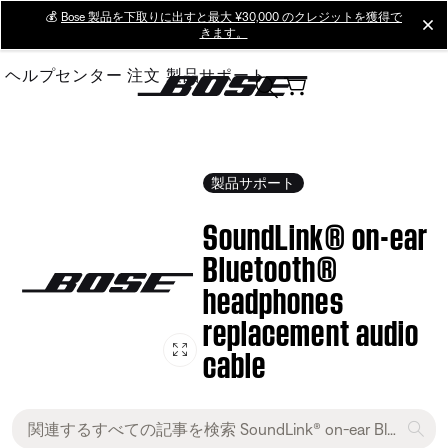
Skip
💰
Bose 製品を下取りに出すと最大 ¥30,000 のクレジットを獲得で
cl
きます。
to
Main
ヘルプセンター
注文
製品サポート
製品サポート
SoundLink® on-ear
Bluetooth®
headphones
replacement audio
cable