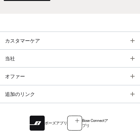
T
カスタマーケア
T
当社
T
オファー
T
追加のリンク
Bose Connectア
ボーズアプリ
プリ