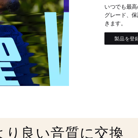
いつでも最高
グレード、保
きます。
製品を登
より良い音質に交換