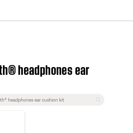
cl
oth® headphones ear