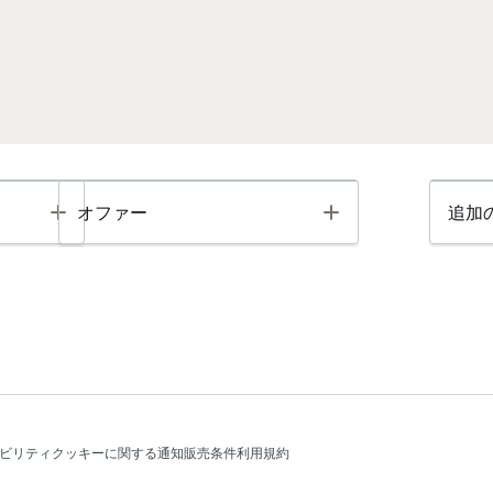
Toggle
Toggle
オファー
追加
ビリティ
クッキーに関する通知
販売条件
利用規約