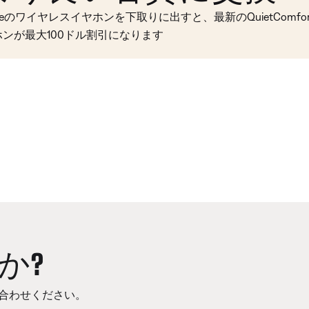
seのワイヤレスイヤホンを下取りに出すと、最新のQuietComfort 
ホンが最大100ドル割引になります
か?
合わせください。