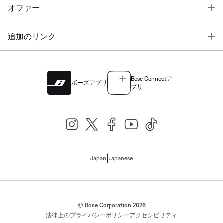
T
オファー
T
追加のリンク
Bose Connectア
ボーズアプリ
プリ
|
Japan
Japanese
© Bose Corporation 2026
法律上の
プライバシーポリシー
アクセシビリティ