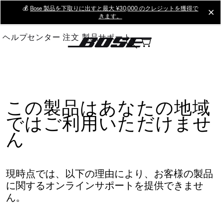
Skip
💰
Bose 製品を下取りに出すと最大 ¥30,000 のクレジットを獲得で
cl
きます。
to
Main
ヘルプセンター
注文
製品サポート
この製品はあなたの地域
ではご利用いただけませ
ん
現時点では、以下の理由により、お客様の製品
に関するオンラインサポートを提供できませ
ん。