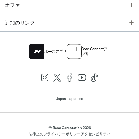
T
オファー
T
追加のリンク
Bose Connectア
ボーズアプリ
プリ
|
Japan
Japanese
© Bose Corporation 2026
法律上の
プライバシーポリシー
アクセシビリティ