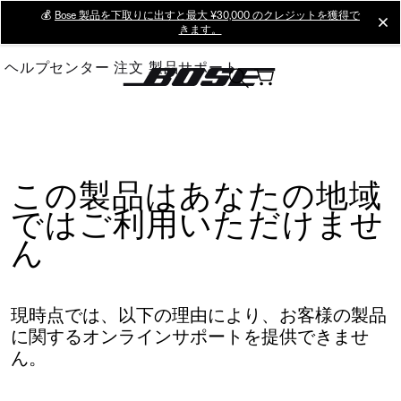
Skip
💰
Bose 製品を下取りに出すと最大 ¥30,000 のクレジットを獲得で
cl
きます。
to
Main
ヘルプセンター
注文
製品サポート
この製品はあなたの地域
ではご利用いただけませ
ん
現時点では、以下の理由により、お客様の製品
に関するオンラインサポートを提供できませ
ん。