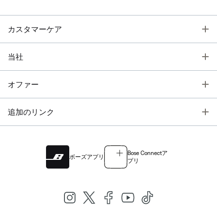
T
カスタマーケア
T
当社
T
オファー
T
追加のリンク
Bose Connectア
ボーズアプリ
プリ