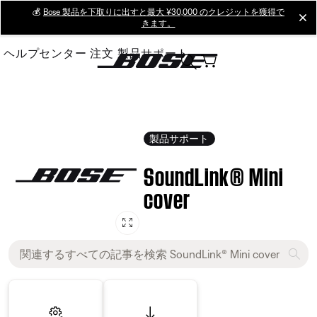
Skip
💰
Bose 製品を下取りに出すと最大 ¥30,000 のクレジットを獲得で
cl
きます。
to
Main
ヘルプセンター
注文
製品サポート
製品サポート
SoundLink® Mini
cover