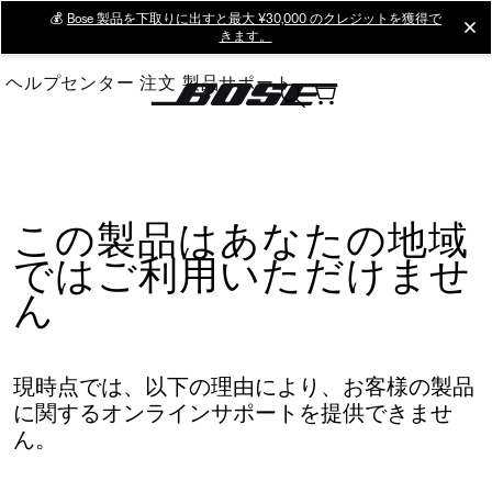
Skip
💰
Bose 製品を下取りに出すと最大 ¥30,000 のクレジットを獲得で
cl
きます。
to
Main
ヘルプセンター
注文
製品サポート
この製品はあなたの地域
ではご利用いただけませ
ん
現時点では、以下の理由により、お客様の製品
に関するオンラインサポートを提供できませ
ん。