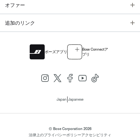
T
オファー
T
追加のリンク
Bose Connectア
ボーズアプリ
プリ
|
Japan
Japanese
© Bose Corporation 2026
法律上の
プライバシーポリシー
アクセシビリティ