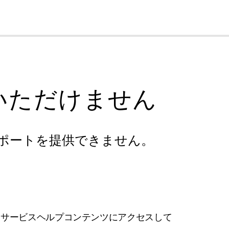
cl
いただけません
ポートを提供できません。
フサービスヘルプコンテンツにアクセスして