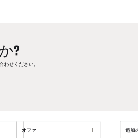
か?
合わせください。
Toggle
Toggle
オファー
追加