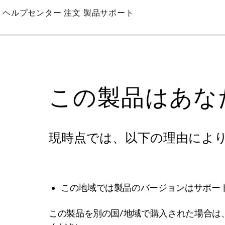
Skip
ヘルプセンター
注文
製品サポート
to
Main
この製品はあな
現時点では、以下の理由によ
この地域では製品のバージョンはサポー
この製品を別の国/地域で購入された場合は