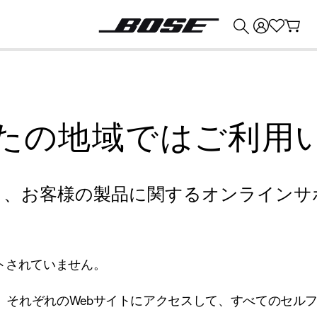
💰
Bose 製品を下取りに出すと最大 ¥30,000 のクレジットを獲得できます。
たの地域ではご利用
り、お客様の製品に関するオンラインサ
トされていません。
、それぞれのWebサイトにアクセスして、すべてのセル