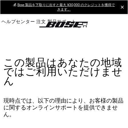
Skip
💰
Bose 製品を下取りに出すと最大 ¥30,000 のクレジットを獲得で
cl
きます。
to
Main
ヘルプセンター
注文
製品サポート
この製品はあなたの地域
ではご利用いただけませ
ん
現時点では、以下の理由により、お客様の製品
に関するオンラインサポートを提供できませ
ん。