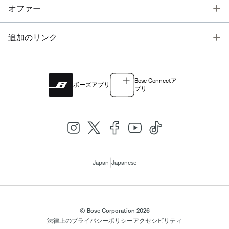
T
オファー
T
追加のリンク
Bose Connectア
ボーズアプリ
プリ
|
Japan
Japanese
© Bose Corporation 2026
法律上の
プライバシーポリシー
アクセシビリティ