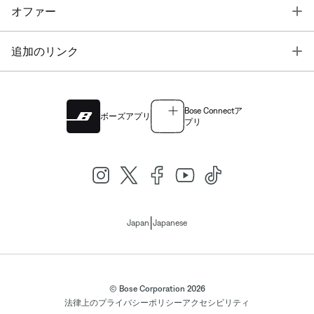
T
オファー
T
追加のリンク
Bose Connectア
ボーズアプリ
プリ
|
Japan
Japanese
© Bose Corporation 2026
法律上の
プライバシーポリシー
アクセシビリティ