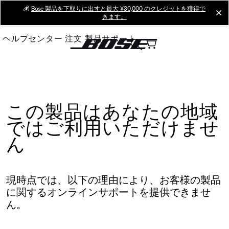
Skip
💰
Bose 製品を下取りに出すと最大 ¥30,000 のクレジットを獲得で
cl
きます。
to
Main
ヘルプセンター
注文
製品サポート
この製品はあなたの地域
ではご利用いただけませ
ん
現時点では、以下の理由により、お客様の製品
に関するオンラインサポートを提供できませ
ん。