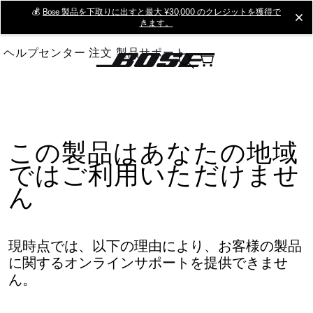
Skip
💰
Bose 製品を下取りに出すと最大 ¥30,000 のクレジットを獲得で
cl
きます。
to
Main
ヘルプセンター
注文
製品サポート
この製品はあなたの地域
ではご利用いただけませ
ん
現時点では、以下の理由により、お客様の製品
に関するオンラインサポートを提供できませ
ん。