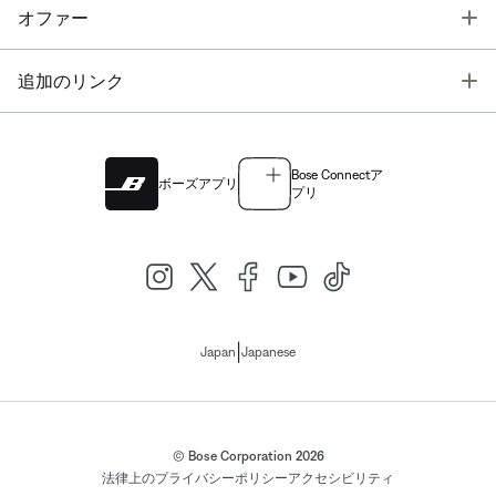
T
オファー
T
追加のリンク
Bose Connectア
ボーズアプリ
プリ
|
Japan
Japanese
© Bose Corporation 2026
法律上の
プライバシーポリシー
アクセシビリティ