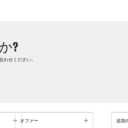
か?
合わせください。
Toggle
Toggle
オファー
追加