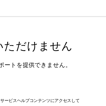
cl
いただけません
ポートを提供できません。
フサービスヘルプコンテンツにアクセスして