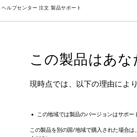
Skip
ヘルプセンター
注文
製品サポート
to
Main
この製品はあな
現時点では、以下の理由によ
この地域では製品のバージョンはサポー
この製品を別の国/地域で購入された場合は