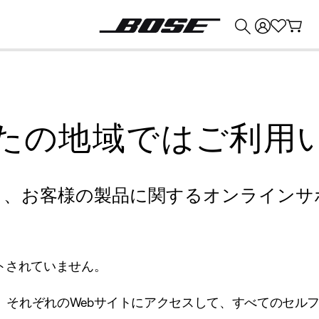
💰
Bose 製品を下取りに出すと最大 ¥30,000 のクレジットを獲得できます。
たの地域ではご利用
り、お客様の製品に関するオンラインサ
トされていません。
、それぞれのWebサイトにアクセスして、すべてのセル