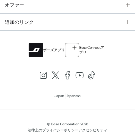
T
オファー
T
追加のリンク
Bose Connectア
ボーズアプリ
プリ
|
Japan
Japanese
© Bose Corporation 2026
法律上の
プライバシーポリシー
アクセシビリティ