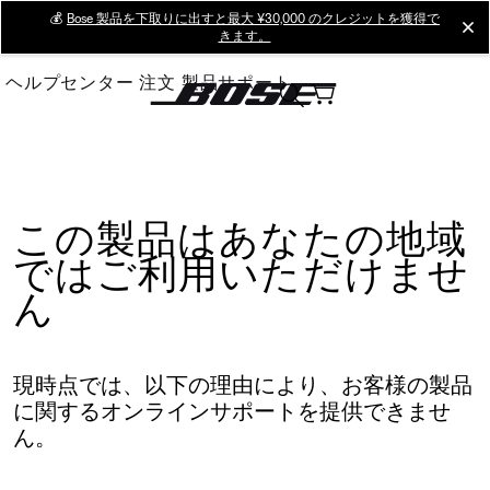
Skip
💰
Bose 製品を下取りに出すと最大 ¥30,000 のクレジットを獲得で
cl
きます。
to
Main
ヘルプセンター
注文
製品サポート
この製品はあなたの地域
ではご利用いただけませ
ん
現時点では、以下の理由により、お客様の製品
に関するオンラインサポートを提供できませ
ん。