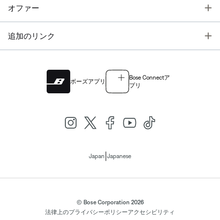
T
オファー
T
追加のリンク
Bose Connectア
ボーズアプリ
プリ
|
Japan
Japanese
© Bose Corporation 2026
法律上の
プライバシーポリシー
アクセシビリティ