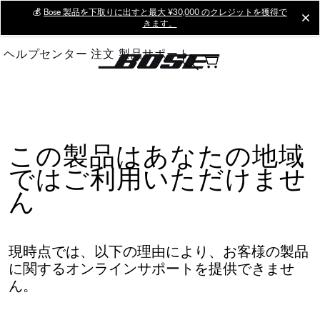
Skip
💰
Bose 製品を下取りに出すと最大 ¥30,000 のクレジットを獲得で
cl
きます。
to
Main
ヘルプセンター
注文
製品サポート
この製品はあなたの地域
ではご利用いただけませ
ん
現時点では、以下の理由により、お客様の製品
に関するオンラインサポートを提供できませ
ん。