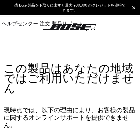
Skip
💰
Bose 製品を下取りに出すと最大 ¥30,000 のクレジットを獲得で
cl
きます。
to
Main
ヘルプセンター
注文
製品サポート
この製品はあなたの地域
ではご利用いただけませ
ん
現時点では、以下の理由により、お客様の製品
に関するオンラインサポートを提供できませ
ん。