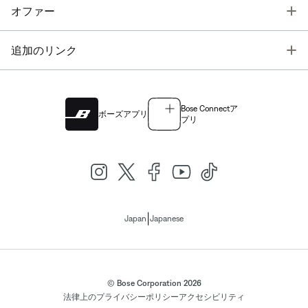
T
オファー
T
追加のリンク
Bose Connectア
ボーズアプリ
プリ
|
Japan
Japanese
© Bose Corporation 2026
法律上の
プライバシーポリシー
アクセシビリティ