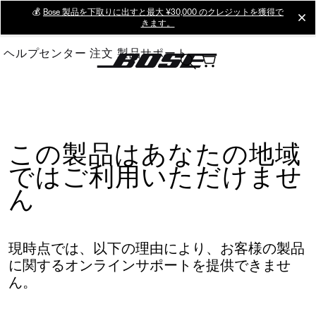
Skip
💰
Bose 製品を下取りに出すと最大 ¥30,000 のクレジットを獲得で
cl
きます。
to
Main
ヘルプセンター
注文
製品サポート
この製品はあなたの地域
ではご利用いただけませ
ん
現時点では、以下の理由により、お客様の製品
に関するオンラインサポートを提供できませ
ん。