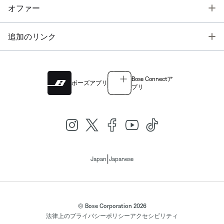
T
オファー
T
追加のリンク
Bose Connectア
ボーズアプリ
プリ
|
Japan
Japanese
© Bose Corporation 2026
法律上の
プライバシーポリシー
アクセシビリティ