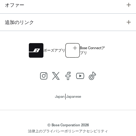
T
オファー
T
追加のリンク
Bose Connectア
ボーズアプリ
プリ
|
Japan
Japanese
© Bose Corporation 2026
法律上の
プライバシーポリシー
アクセシビリティ