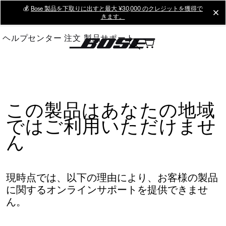
Skip
💰
Bose 製品を下取りに出すと最大 ¥30,000 のクレジットを獲得で
cl
きます。
to
Main
ヘルプセンター
注文
製品サポート
この製品はあなたの地域
ではご利用いただけませ
ん
現時点では、以下の理由により、お客様の製品
に関するオンラインサポートを提供できませ
ん。