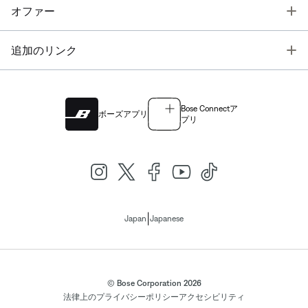
T
オファー
T
追加のリンク
Bose Connectア
ボーズアプリ
プリ
|
Japan
Japanese
© Bose Corporation 2026
法律上の
プライバシーポリシー
アクセシビリティ