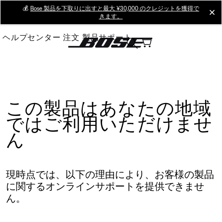
Skip
💰
Bose 製品を下取りに出すと最大 ¥30,000 のクレジットを獲得で
cl
きます。
to
Main
ヘルプセンター
注文
製品サポート
この製品はあなたの地域
ではご利用いただけませ
ん
現時点では、以下の理由により、お客様の製品
に関するオンラインサポートを提供できませ
ん。