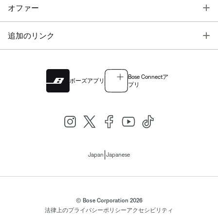
T
オファー
T
追加のリンク
Bose Connectア
ボーズアプリ
プリ
|
Japan
Japanese
© Bose Corporation 2026
法律上の
プライバシーポリシー
アクセシビリティ