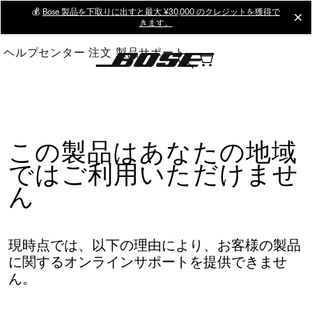
Skip
💰
Bose 製品を下取りに出すと最大 ¥30,000 のクレジットを獲得で
cl
きます。
to
Main
ヘルプセンター
注文
製品サポート
この製品はあなたの地域
ではご利用いただけませ
ん
現時点では、以下の理由により、お客様の製品
に関するオンラインサポートを提供できませ
ん。