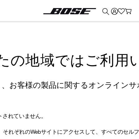
💰
Bose 製品を下取りに出すと最大 ¥30,000 のクレジットを獲得できます。
たの地域ではご利用
り、お客様の製品に関するオンラインサ
トされていません。
、それぞれのWebサイトにアクセスして、すべてのセル