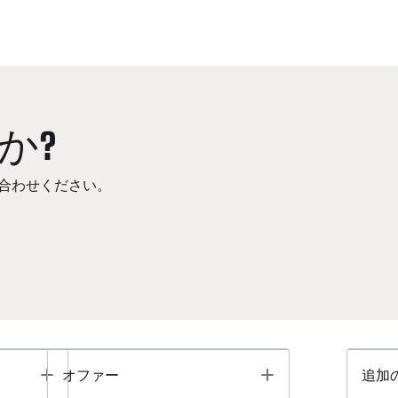
か?
合わせください。
Toggle
Toggle
オファー
追加