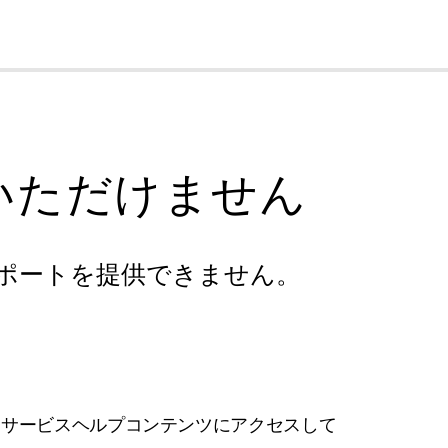
cl
いただけません
ポートを提供できません。
フサービスヘルプコンテンツにアクセスして