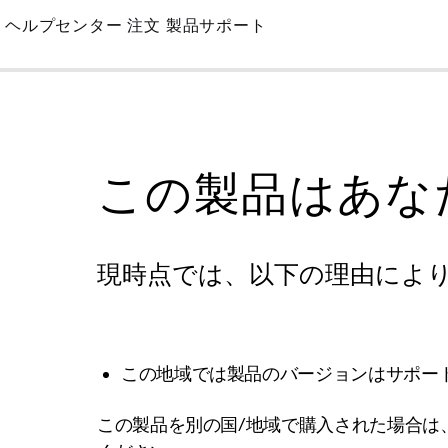
Skip
ヘルプセンター
注文
製品サポート
to
Main
この製品はあな
現時点では、以下の理由によ
この地域では製品のバージョンはサポー
この製品を別の国/地域で購入された場合は