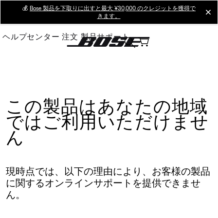
Skip
💰
Bose 製品を下取りに出すと最大 ¥30,000 のクレジットを獲得で
cl
きます。
to
Main
ヘルプセンター
注文
製品サポート
この製品はあなたの地域
ではご利用いただけませ
ん
現時点では、以下の理由により、お客様の製品
に関するオンラインサポートを提供できませ
ん。