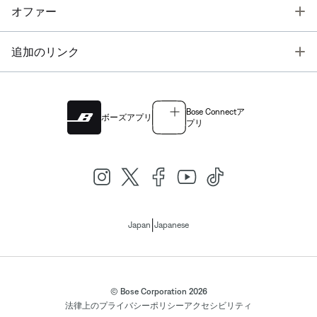
T
オファー
T
追加のリンク
Bose Connectア
ボーズアプリ
プリ
|
Japan
Japanese
© Bose Corporation 2026
法律上の
プライバシーポリシー
アクセシビリティ