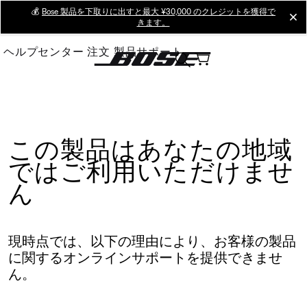
Skip
💰
Bose 製品を下取りに出すと最大 ¥30,000 のクレジットを獲得で
cl
きます。
to
Main
ヘルプセンター
注文
製品サポート
この製品はあなたの地域
ではご利用いただけませ
ん
現時点では、以下の理由により、お客様の製品
に関するオンラインサポートを提供できませ
ん。