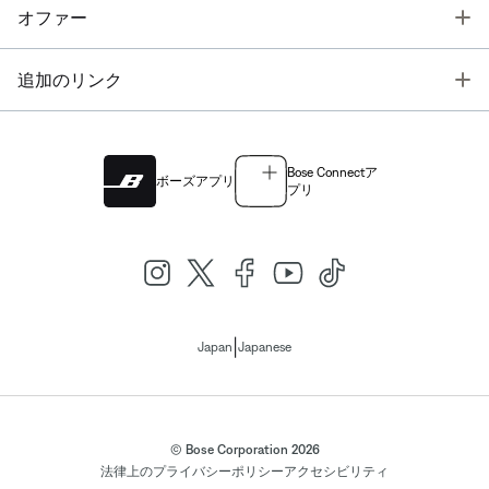
T
オファー
T
追加のリンク
Bose Connectア
ボーズアプリ
プリ
|
Japan
Japanese
© Bose Corporation 2026
法律上の
プライバシーポリシー
アクセシビリティ