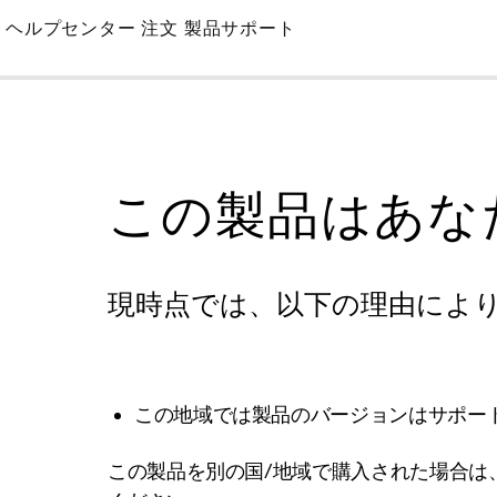
Skip
ヘルプセンター
注文
製品サポート
to
Main
この製品はあな
現時点では、以下の理由によ
この地域では製品のバージョンはサポー
この製品を別の国/地域で購入された場合は