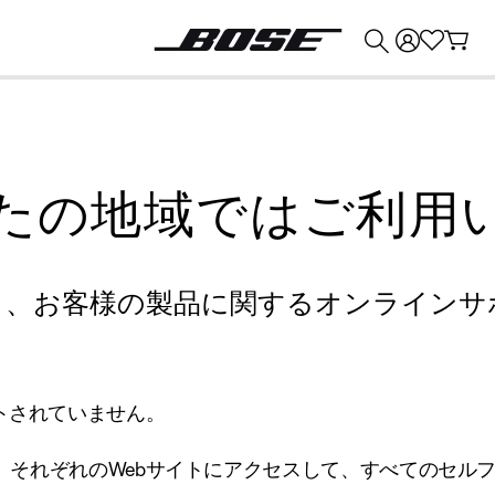
💰
Bose 製品を下取りに出すと最大 ¥30,000 のクレジットを獲得できます。
たの地域ではご利用
り、お客様の製品に関するオンラインサ
トされていません。
、それぞれのWebサイトにアクセスして、すべてのセル