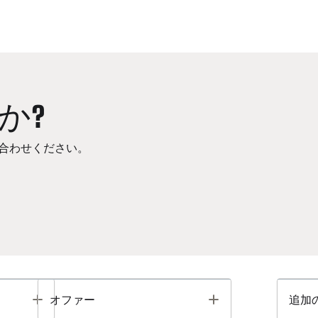
か?
合わせください。
Toggle
Toggle
オファー
追加