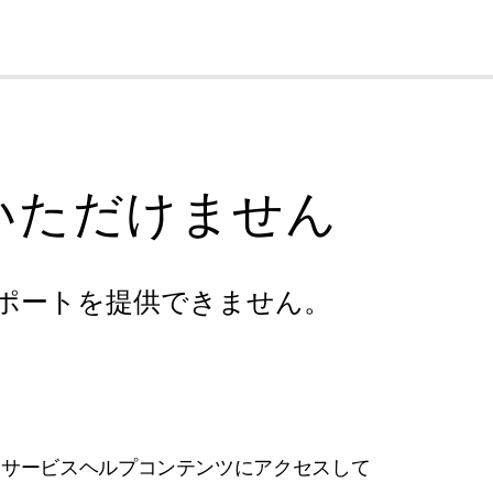
cl
いただけません
ポートを提供できません。
フサービスヘルプコンテンツにアクセスして