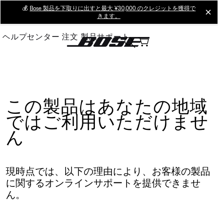
Skip
💰
Bose 製品を下取りに出すと最大 ¥30,000 のクレジットを獲得で
cl
きます。
to
Main
ヘルプセンター
注文
製品サポート
この製品はあなたの地域
ではご利用いただけませ
ん
現時点では、以下の理由により、お客様の製品
に関するオンラインサポートを提供できませ
ん。