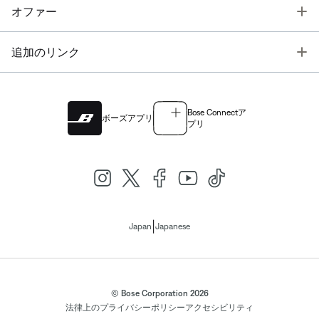
T
オファー
T
追加のリンク
Bose Connectア
ボーズアプリ
プリ
|
Japan
Japanese
© Bose Corporation 2026
法律上の
プライバシーポリシー
アクセシビリティ