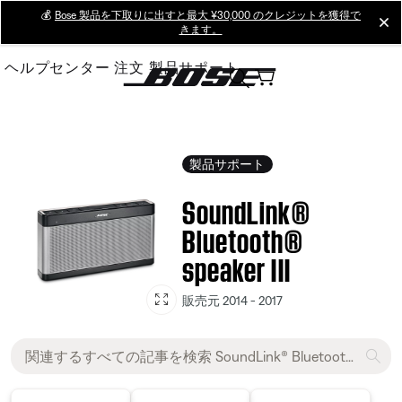
Skip
💰
Bose 製品を下取りに出すと最大 ¥30,000 のクレジットを獲得で
cl
きます。
to
Main
ヘルプセンター
注文
製品サポート
製品サポート
SoundLink®
Bluetooth®
speaker III
販売元 2014 - 2017