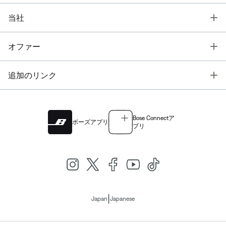
T
当社
T
オファー
T
追加のリンク
Bose Connectア
ボーズアプリ
プリ
|
Japan
Japanese