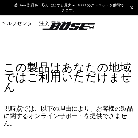
Skip
💰
Bose 製品を下取りに出すと最大 ¥30,000 のクレジットを獲得で
cl
きます。
to
Main
ヘルプセンター
注文
製品サポート
この製品はあなたの地域
ではご利用いただけませ
ん
現時点では、以下の理由により、お客様の製品
に関するオンラインサポートを提供できませ
ん。