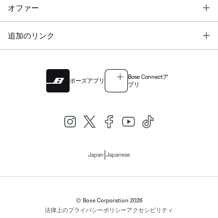
T
オファー
T
追加のリンク
Bose Connectア
ボーズアプリ
プリ
|
Japan
Japanese
© Bose Corporation 2026
法律上の
プライバシーポリシー
アクセシビリティ