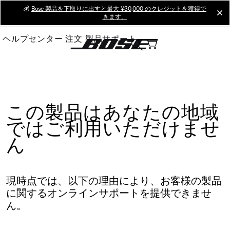
Skip
💰
Bose 製品を下取りに出すと最大 ¥30,000 のクレジットを獲得で
cl
きます。
to
Main
ヘルプセンター
注文
製品サポート
この製品はあなたの地域
ではご利用いただけませ
ん
現時点では、以下の理由により、お客様の製品
に関するオンラインサポートを提供できませ
ん。