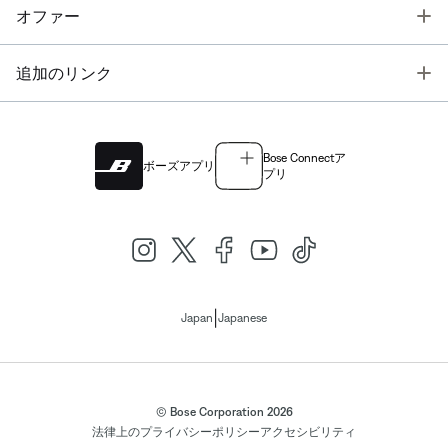
T
オファー
T
追加のリンク
Bose Connectア
ボーズアプリ
プリ
|
Japan
Japanese
© Bose Corporation 2026
法律上の
プライバシーポリシー
アクセシビリティ