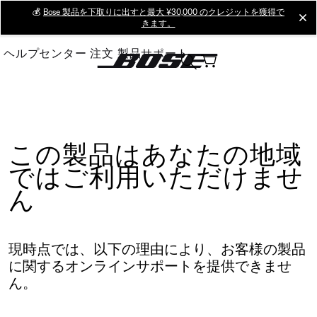
Skip
💰
Bose 製品を下取りに出すと最大 ¥30,000 のクレジットを獲得で
cl
きます。
to
Main
ヘルプセンター
注文
製品サポート
この製品はあなたの地域
ではご利用いただけませ
ん
現時点では、以下の理由により、お客様の製品
に関するオンラインサポートを提供できませ
ん。